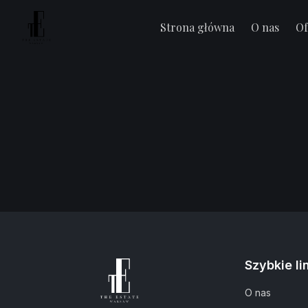
Strona główna
O nas
Of
Szybkie li
O nas