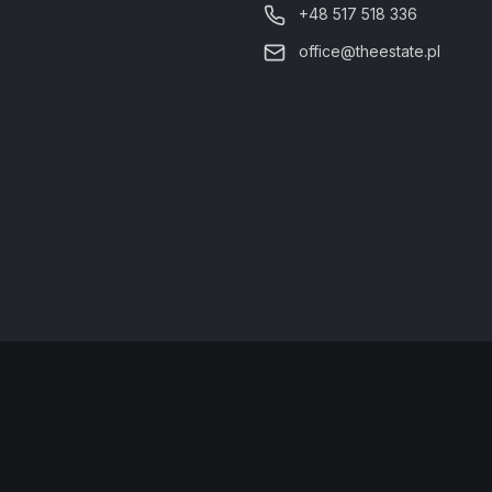
+48 517 518 336
office@theestate.pl