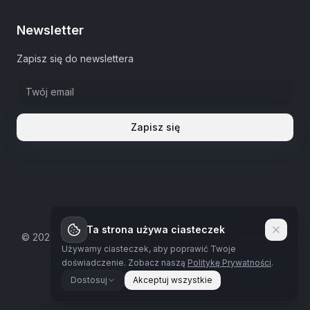
Newsletter
Zapisz się do newslettera
Zapisz się
Ta strona używa ciasteczek
©
2026
The Estate Warsaw.
Wszystkie prawa zastrzeżone
Używamy ciasteczek, aby poprawić Twoje
Polityka prywatności
doświadczenie.
Zobacz naszą
Politykę Prywatności
.
Dostosuj
Akceptuj wszystkie