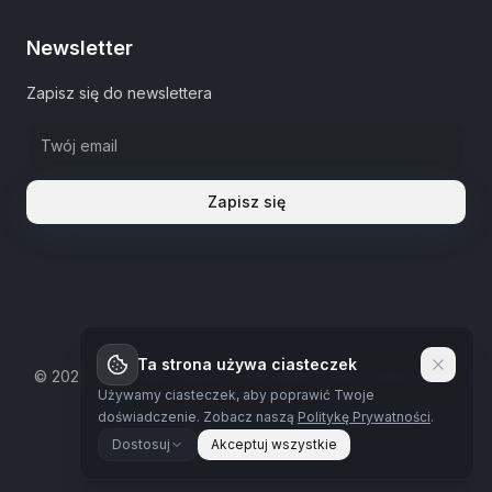
Newsletter
Zapisz się do newslettera
Zapisz się
Ta strona używa ciasteczek
©
2026
The Estate Warsaw.
Wszystkie prawa zastrzeżone
Używamy ciasteczek, aby poprawić Twoje
Polityka prywatności
doświadczenie.
Zobacz naszą
Politykę Prywatności
.
Dostosuj
Akceptuj wszystkie