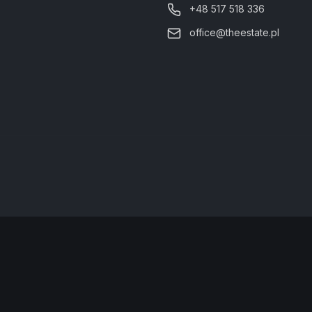
+48 517 518 336
office@theestate.pl