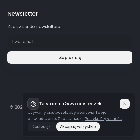
Newsletter
Zapisz się do newslettera
Zapisz się
Ta strona używa ciasteczek
©
2026
The Estate Warsaw.
Wszystkie prawa zastrzeżone
Używamy ciasteczek, aby poprawić Twoje
Polityka prywatności
doświadczenie.
Zobacz naszą
Politykę Prywatności
.
Dostosuj
Akceptuj wszystkie