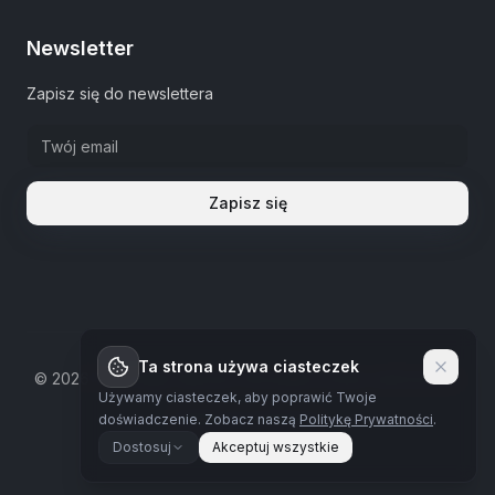
Newsletter
Zapisz się do newslettera
Zapisz się
Ta strona używa ciasteczek
©
2026
The Estate Warsaw.
Wszystkie prawa zastrzeżone
Używamy ciasteczek, aby poprawić Twoje
Polityka prywatności
doświadczenie.
Zobacz naszą
Politykę Prywatności
.
Dostosuj
Akceptuj wszystkie