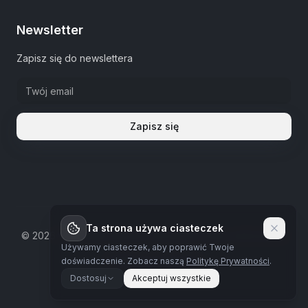
Newsletter
Zapisz się do newslettera
Zapisz się
Ta strona używa ciasteczek
©
2026
The Estate Warsaw.
Wszystkie prawa zastrzeżone
Używamy ciasteczek, aby poprawić Twoje
Polityka prywatności
doświadczenie.
Zobacz naszą
Politykę Prywatności
.
Dostosuj
Akceptuj wszystkie