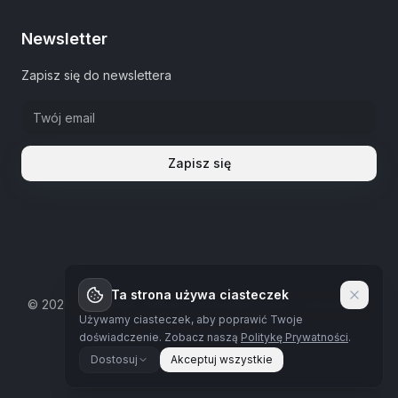
Newsletter
Zapisz się do newslettera
Zapisz się
Ta strona używa ciasteczek
©
2026
The Estate Warsaw.
Wszystkie prawa zastrzeżone
Używamy ciasteczek, aby poprawić Twoje
Polityka prywatności
doświadczenie.
Zobacz naszą
Politykę Prywatności
.
Dostosuj
Akceptuj wszystkie