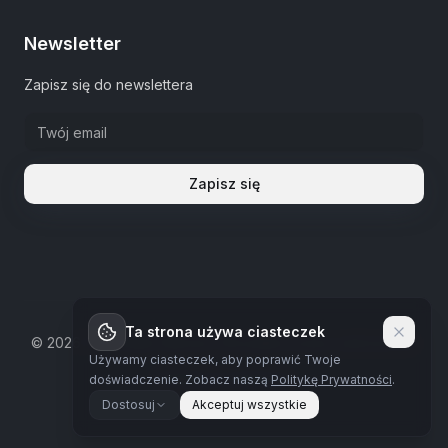
Newsletter
Zapisz się do newslettera
Zapisz się
Ta strona używa ciasteczek
©
2026
The Estate Warsaw.
Wszystkie prawa zastrzeżone
Używamy ciasteczek, aby poprawić Twoje
Polityka prywatności
doświadczenie.
Zobacz naszą
Politykę Prywatności
.
Dostosuj
Akceptuj wszystkie