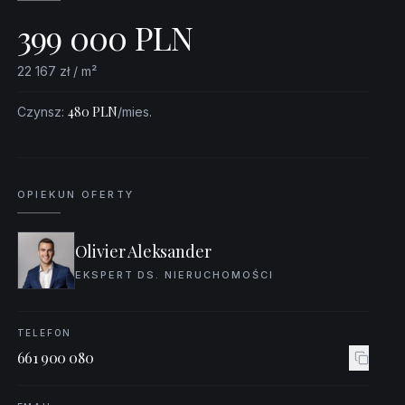
399 000
PLN
22 167
zł / m²
480
PLN
Czynsz
:
/mies.
OPIEKUN OFERTY
Olivier Aleksander
EKSPERT DS. NIERUCHOMOŚCI
TELEFON
661 900 080