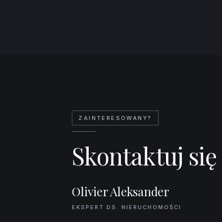
Balkon
Leaflet
|
©
OpenStreetMap
co
ZAINTERESOWANY?
Skontaktuj się
Olivier Aleksander
EKSPERT DS. NIERUCHOMOŚCI