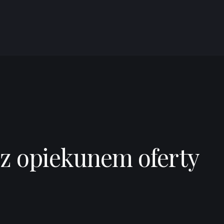
ntributors ©
CARTO
 z opiekunem oferty