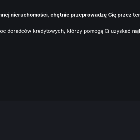
innej nieruchomości, chętnie przeprowadzę Cię przez te
c doradców kredytowych, którzy pomogą Ci uzyskać najko
Gotowiec
inwestycyjny
| Siłownia |
Sauna |