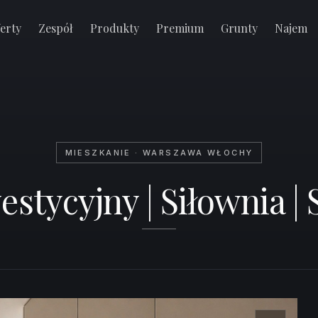
kon
erty
Zespół
Produkty
Premium
Grunty
Najem
MIESZKANIE · WARSZAWA WŁOCHY
stycyjny | Siłownia | 