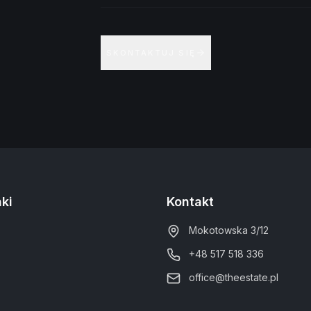
SKONTAKTUJ SIĘ
nki
Kontakt
Mokotowska 3/12
+48 517 518 336
office@theestate.pl