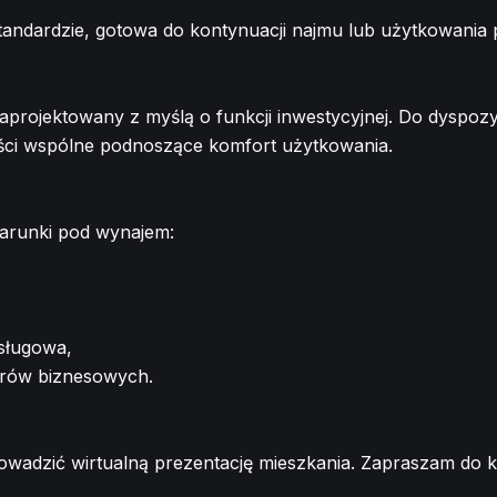
ndardzie, gotowa do kontynuacji najmu lub użytkowania p
rojektowany z myślą o funkcji inwestycyjnej. Do dyspozyc
ęści wspólne podnoszące komfort użytkowania.
warunki pod wynajem:
usługowa,
trów biznesowych.
adzić wirtualną prezentację mieszkania. Zapraszam do ko