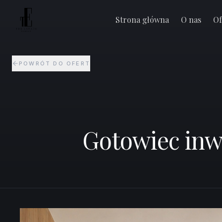
Gotowiec inwestycyjny | Siłownia | Sauna | Bal
Warszawa Włochy
Strona główna
O nas
Of
POWRÓT DO OFERT
Gotowiec inwe