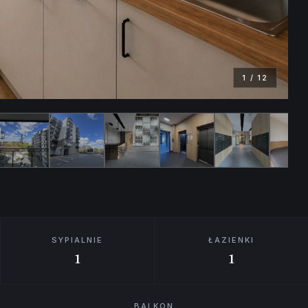
1
/
12
SYPIALNIE
ŁAZIENKI
1
1
BALKON