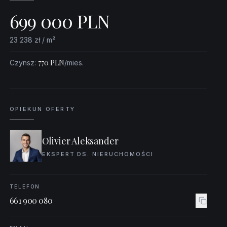
699 000
PLN
23 238
zł / m²
770
PLN
Czynsz
:
/mies.
OPIEKUN OFERTY
Olivier Aleksander
EKSPERT DS. NIERUCHOMOŚCI
TELEFON
661 900 080