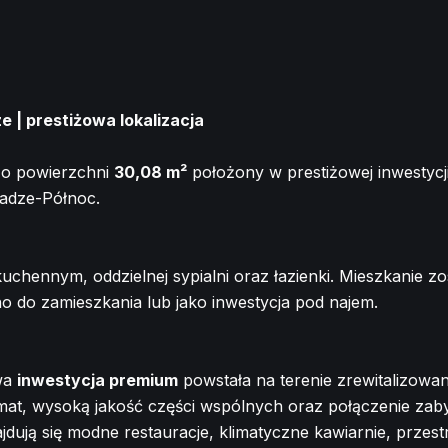
 | prestiżowa lokalizacja
 o powierzchni
30,08 m²
położony w prestiżowej inwestycj
radze-Północ.
kuchennym, oddzielnej sypialni oraz łazienki. Mieszkanie 
no do zamieszkania lub jako inwestycja pod najem.
owa
inwestycja premium
powstała na terenie zrewitalizow
limat, wysoką jakość części wspólnych oraz połączenie za
najdują się modne restauracje, klimatyczne kawiarnie, prze