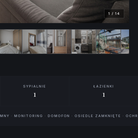
1
/
14
SYPIALNIE
ŁAZIENKI
1
1
IEMNY · MONITORING · DOMOFON · OSIEDLE ZAMKNIĘTE · OC