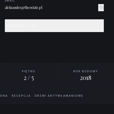
EMAIL
aleksander@theestate.pl
SKONTAKTUJ SIĘ
PIĘTRO
ROK BUDOWY
2 / 5
2018
HRONA · RECEPCJA · DRZWI ANTYWŁAMANIOWE