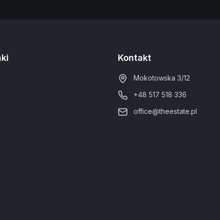
nki
Kontakt
Mokotowska 3/12
+48 517 518 336
office@theestate.pl