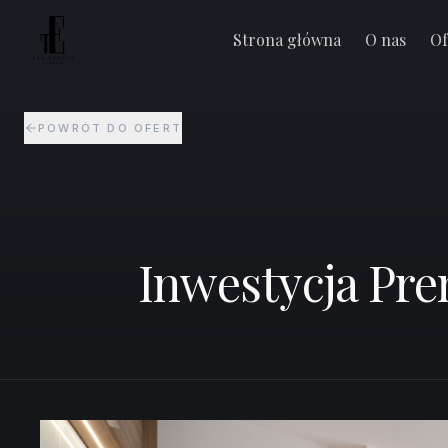
Inwestycja Premium - Pl Konesera | Metro | Wy
Warszawa Praga
Strona główna
O nas
Of
POWRÓT DO OFERT
Inwestycja Pre