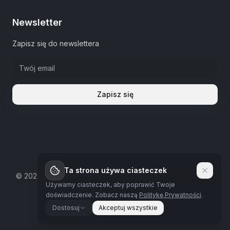
Newsletter
Zapisz się do newslettera
Zapisz się
Ta strona używa ciasteczek
©
2026
The Estate Warsaw.
Wszystkie prawa zastrzeżone
Używamy ciasteczek, aby poprawić Twoje
Polityka prywatności
doświadczenie.
Zobacz naszą
Politykę Prywatności
.
Dostosuj
Akceptuj wszystkie