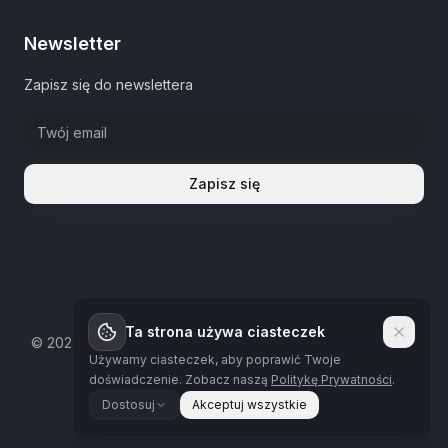
Newsletter
Zapisz się do newslettera
Zapisz się
Ta strona używa ciasteczek
©
2026
The Estate Warsaw.
Wszystkie prawa zastrzeżone
Używamy ciasteczek, aby poprawić Twoje
Polityka prywatności
doświadczenie.
Zobacz naszą
Politykę Prywatności
.
Dostosuj
Akceptuj wszystkie