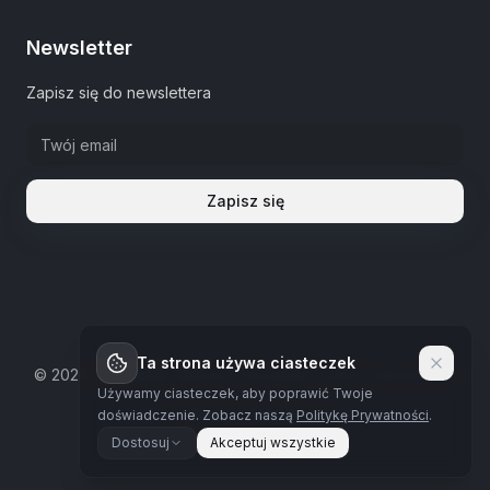
Newsletter
Zapisz się do newslettera
Zapisz się
Ta strona używa ciasteczek
©
2026
The Estate Warsaw.
Wszystkie prawa zastrzeżone
Używamy ciasteczek, aby poprawić Twoje
Polityka prywatności
doświadczenie.
Zobacz naszą
Politykę Prywatności
.
Dostosuj
Akceptuj wszystkie