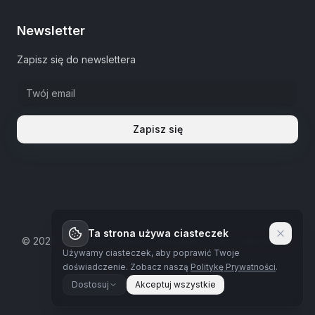
Newsletter
Zapisz się do newslettera
Zapisz się
Ta strona używa ciasteczek
©
2026
The Estate Warsaw.
Wszystkie prawa zastrzeżone
Używamy ciasteczek, aby poprawić Twoje
Polityka prywatności
doświadczenie.
Zobacz naszą
Politykę Prywatności
.
Dostosuj
Akceptuj wszystkie