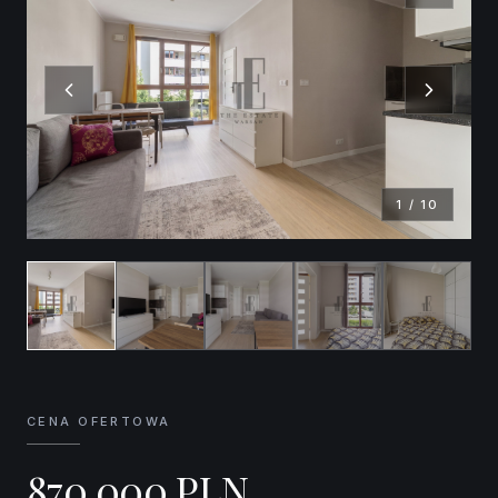
1
/
10
CENA OFERTOWA
870 000
PLN