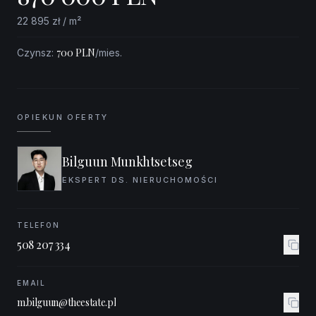
22 895
zł / m²
700
PLN
Czynsz
:
/mies.
OPIEKUN OFERTY
Bilguun Munkhtsetseg
EKSPERT DS. NIERUCHOMOŚCI
TELEFON
508 207 334
EMAIL
m.bilguun@theestate.pl