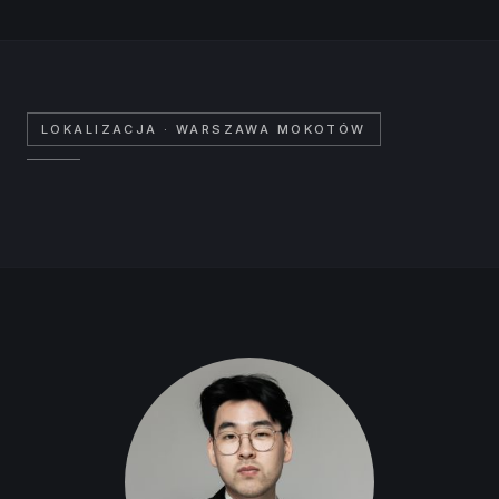
Mozaika
LOKALIZACJA
· WARSZAWA MOKOTÓW
Mokotów,
inwestycyjne
Leaflet
|
©
OpenStreetMap
contributors ©
CARTO
+
−