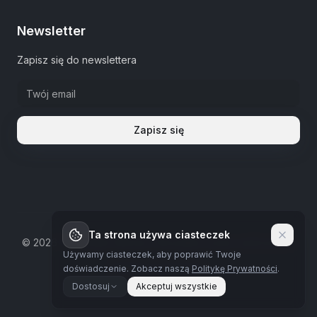
Newsletter
Zapisz się do newslettera
Zapisz się
Ta strona używa ciasteczek
©
2026
The Estate Warsaw.
Wszystkie prawa zastrzeżone
Używamy ciasteczek, aby poprawić Twoje
Polityka prywatności
doświadczenie.
Zobacz naszą
Politykę Prywatności
.
Dostosuj
Akceptuj wszystkie