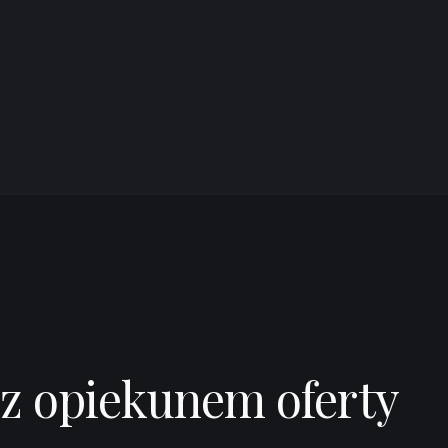
ntributors ©
CARTO
 z opiekunem oferty