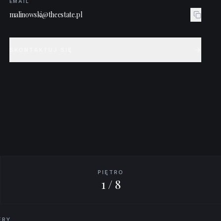
EMAIL
malinowski@theestate.pl
SKONTAKTUJ SIĘ
PIĘTRO
1 / 8
ERY