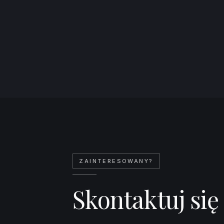
Widne *
Gotowe do
wprowadzenia
* Loggia
Leaflet
|
©
OpenStreetMap
co
ZAINTERESOWANY?
Skontaktuj się