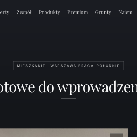
erty
Zespół
Produkty
Premium
Grunty
Najem
MIESZKANIE · WARSZAWA PRAGA-POŁUDNIE
otowe do wprowadzeni