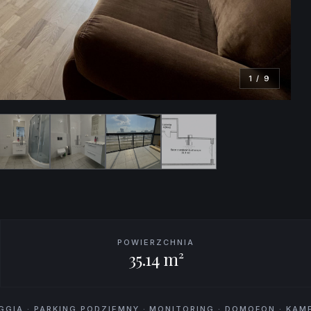
1
/
9
POWIERZCHNIA
35.14 m²
GGIA · PARKING PODZIEMNY · MONITORING · DOMOFON · KAM