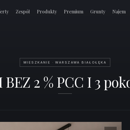
d 28 M2
erty
Zespół
Produkty
Premium
Grunty
Najem
MIESZKANIE · WARSZAWA BIAŁOŁĘKA
EZ 2 % PCC I 3 pokoj