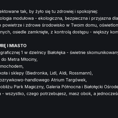
towane tak, by żyło się tu zdrowiej i spokojniej:
ologia modułowa - ekologiczna, bezpieczna i przyjazna dl
e powietrze i zdrowe środowisko w Twoim domu, oświetlone 
ych, osiedle zamknięte, z kontrolą dostępu - większy komf
RĘ I MIASTO
raficznej 1 w dzielnicy Białołęka - świetnie skomunikowan
 do Metra Młociny,
samochodem,
ła i sklepy (Biedronka, Lidl, Aldi, Rossmann),
rozrywkowo-handlowego Atrium Targówek,
obliżu Park Magiczny, Galeria Północna i Białołęcki Ośrode
za - wszystko, czego potrzebujesz, masz obok, a jednocze