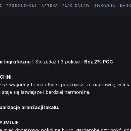
 · PRZEDSZKOLE · APTEKA · PLAC ZABAW · SIŁOWNIA · BANK
Kartograficzna
I Sprzedaż I 3 pokoje I
Bez 2% PCC
CHNI.
isz wygodny home office i poczujesz, że naprawdę jesteś „u
 staje się łatwiejsze i bardziej harmonijne.
alizację aranżacji lokalu.
ZYJMUJE
ce mieć dodatkowy pokój na biuro, garderobę czy pokój goś