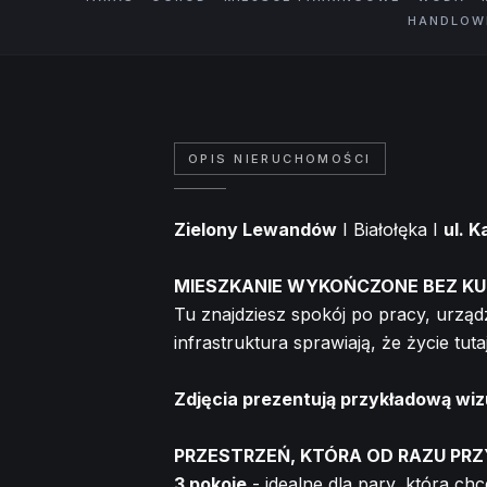
HANDLOWE
OPIS NIERUCHOMOŚCI
Zielony Lewandów
I Białołęka I
ul. 
MIESZKANIE WYKOŃCZONE BEZ KU
Tu znajdziesz spokój po pracy, urządz
infrastruktura sprawiają, że życie tutaj
Zdjęcia prezentują przykładową wizu
PRZESTRZEŃ, KTÓRA OD RAZU PR
3 pokoje
- idealne dla pary, która ch