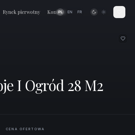
659 000
PLN
15 354
zł / m²
Rynek pierwotny
Kontakt
PL
EN
FR
e I Ogród 28 M2
CENA OFERTOWA