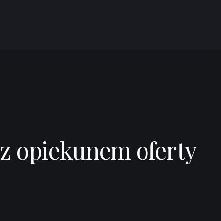
ntributors ©
CARTO
 z opiekunem oferty