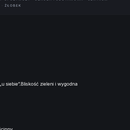
 · ŻŁOBEK
 siebie”.Bliskość zieleni i wygodna
cinny.