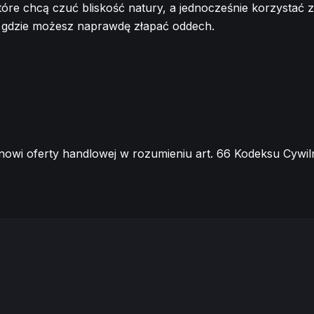
 które chcą czuć bliskość natury, a jednocześnie korzysta
, gdzie możesz naprawdę złapać oddech.
tanowi oferty handlowej w rozumieniu art. 66 Kodeksu Cywil
WYKOŃCZONE
I BEZ 2 % PCC
I 3 pokoje I
Ogród 28 M2