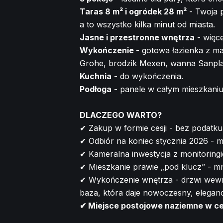
Taras 8 m² i ogródek 28 m²
- Twoja p
a to wszystko kilka minut od miasta.
Jasne i przestronne wnętrza
- więce
Wykończenie
- gotowa łazienka z ma
Grohe, brodzik Mexen, wanna Sanpla
Kuchnia
- do wykończenia.
Podłoga
- panele w całym mieszkaniu
DLACZEGO WARTO?
✔ Zakup w formie cesji - bez podatk
✔ Odbiór na koniec stycznia 2026 - m
✔ Kameralna inwestycja z monitoringi
✔ Mieszkanie prawie „pod klucz” - mn
✔ Wykończenie wnętrza - drzwi wewnę
baza, która daje nowoczesny, eleganc
✔ Miejsce postojowe naziemne w ce