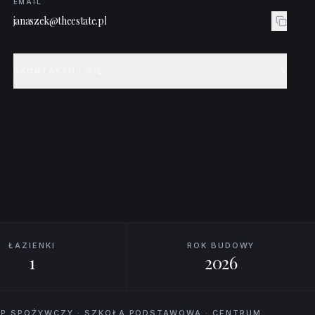
EMAIL
janaszek@theestate.pl
SKONTAKTUJ SIĘ
ŁAZIENKI
ROK BUDOWY
1
2026
LEP SPOŻYWCZY · SZKOŁA PODSTAWOWA · CENTRUM