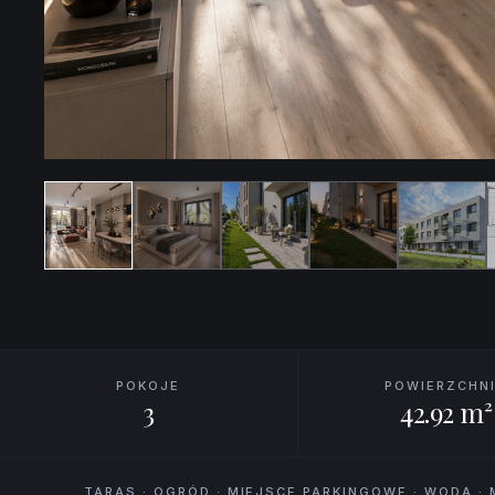
POKOJE
POWIERZCHN
3
42.92 m²
TARAS · OGRÓD · MIEJSCE PARKINGOWE · WODA 