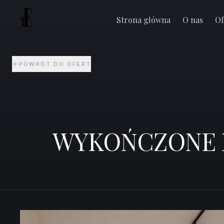
WYKOŃCZONE I BEZ 2 % PCC I 3 pokoje I Ogró
Warszawa Białołęka
Strona główna
O nas
Of
POWRÓT DO OFERT
WYKOŃCZONE I B