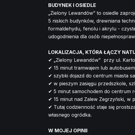
BUDYNEK I OSIEDLE
„Zielony Lewandów” to osiedle zaprojek
5 niskich budynków, drewniana techn
formaldehydu, fenolu i akrylu - czyst
udogodnienia dla osób niepełnosprawn
LOKALIZACJA, KTÓRA ŁĄCZY NATU
✔ „Zielony Lewandów” przy ul. Kartog
✔ 15 minut tramwajem lub autobusem
✔ szybki dojazd do centrum miasta 
✔ w pieszym zasięgu przedszkole, szko
✔ 5 minut samochodem do centrum 
✔ 15 minut nad Zalew Zegrzyński, w p
✔ Tutaj codzienność staje się prosts
własnego ogródka.
W MOJEJ OPINII