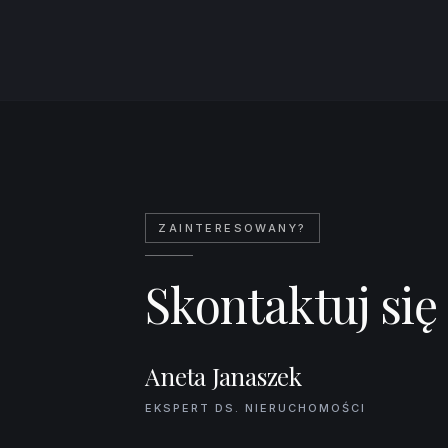
Leaflet
|
©
OpenStreetMap
co
ZAINTERESOWANY?
Skontaktuj się
Aneta Janaszek
EKSPERT DS. NIERUCHOMOŚCI