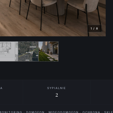
1
/
8
IA
SYPIALNIE
2
· MONITORING · DOMOFON · WIDEODOMOFON · OCHRONA · SK