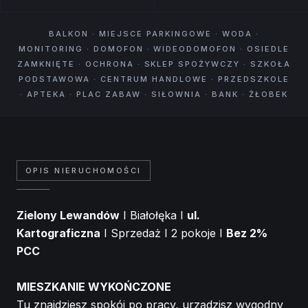
BALKON · MIEJSCE PARKINGOWE · WODA ·
MONITORING · DOMOFON · WIDEODOMOFON · OSIEDLE
ZAMKNIĘTE · OCHRONA · SKLEP SPOŻYWCZY · SZKOŁA
PODSTAWOWA · CENTRUM HANDLOWE · PRZEDSZKOLE
· APTEKA · PLAC ZABAW · SIŁOWNIA · BANK · ŻŁOBEK
OPIS NIERUCHOMOŚCI
Zielony Lewandów
I Białołęka I
ul.
Kartograficzna
I Sprzedaż I 2 pokoje I
Bez 2%
PCC
MIESZKANIE WYKOŃCZONE
Tu znajdziesz spokój po pracy, urządzisz wygodny