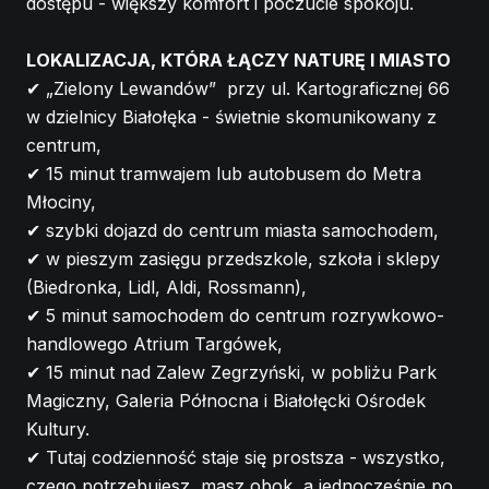
dostępu - większy komfort i poczucie spokoju.
LOKALIZACJA, KTÓRA ŁĄCZY NATURĘ I MIASTO
✔ „Zielony Lewandów” przy ul. Kartograficznej 66
w dzielnicy Białołęka - świetnie skomunikowany z
centrum,
✔ 15 minut tramwajem lub autobusem do Metra
Młociny,
✔ szybki dojazd do centrum miasta samochodem,
✔ w pieszym zasięgu przedszkole, szkoła i sklepy
(Biedronka, Lidl, Aldi, Rossmann),
✔ 5 minut samochodem do centrum rozrywkowo-
handlowego Atrium Targówek,
✔ 15 minut nad Zalew Zegrzyński, w pobliżu Park
Magiczny, Galeria Północna i Białołęcki Ośrodek
Kultury.
✔ Tutaj codzienność staje się prostsza - wszystko,
czego potrzebujesz, masz obok, a jednocześnie po