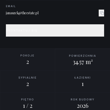
EMAIL
janaszek@theestate.pl
SKONTAKTUJ SIĘ
POKOJE
POWIERZCHNIA
2
34.57 m²
SYPIALNIE
ŁAZIENKI
2
1
PIĘTRO
ROK BUDOWY
1 / 2
2026