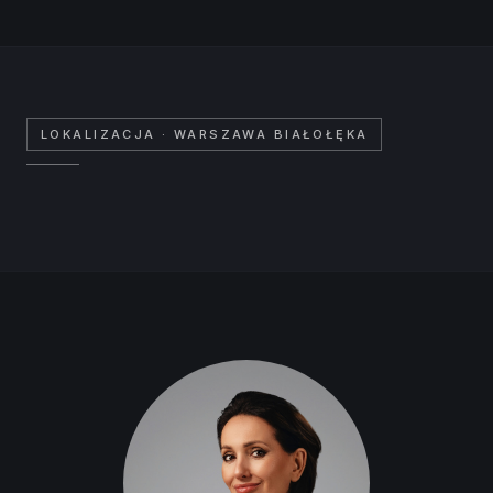
WYKOŃCZONE
I BEZ 2 % PCC
LOKALIZACJA
· WARSZAWA BIAŁOŁĘKA
I BEZ prowizji I
Cesja
Leaflet
|
©
OpenStreetMap
contributors ©
CARTO
+
−