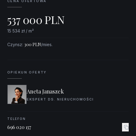
CENA OFERTOWA
537 000
PLN
15 534
zł / m²
300
PLN
Czynsz
:
/mies.
OPIEKUN OFERTY
Aneta Janaszek
EKSPERT DS. NIERUCHOMOŚCI
TELEFON
‭696 020 137‬