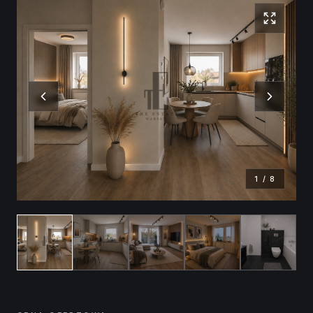
1
/
8