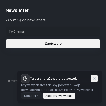
Newsletter
Zapisz się do newslettera
Zapisz się
Ta strona używa ciasteczek
©
2026
The Estate Warsaw.
Wszystkie prawa zastrzeżone
Używamy ciasteczek, aby poprawić Twoje
Polityka prywatności
doświadczenie.
Zobacz naszą
Politykę Prywatności
.
Dostosuj
Akceptuj wszystkie