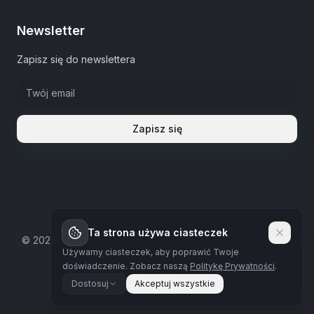
Newsletter
Zapisz się do newslettera
Zapisz się
Ta strona używa ciasteczek
©
2026
The Estate Warsaw.
Wszystkie prawa zastrzeżone
Używamy ciasteczek, aby poprawić Twoje
Polityka prywatności
doświadczenie.
Zobacz naszą
Politykę Prywatności
.
Dostosuj
Akceptuj wszystkie